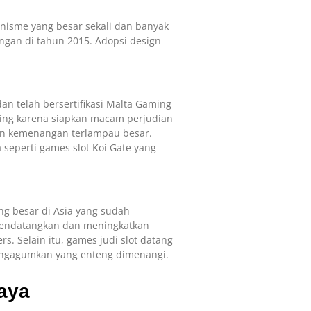
nisme yang besar sekali dan banyak
angan di tahun 2015. Adopsi design
an telah bersertifikasi Malta Gaming
aming karena siapkan macam perjudian
tan kemenangan terlampau besar.
seperti games slot Koi Gate yang
ing besar di Asia yang sudah
t mendatangkan dan meningkatkan
rs. Selain itu, games judi slot datang
engagumkan yang enteng dimenangi.
aya