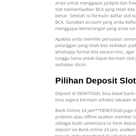
anda untuk menggapai jackpot dan free 
slot memanfaatkan BCA yang telah kita 
benar. Setelah isi formulir daftar slot
BCA. Gunakan account yang anda daftar
menggapai kemenangan yang anda cari
Apabila anda memiliki persoalan seme
pelanggan yang telah kita sediakan pad
whatsapp formal kita secara rinci, agar
tunggu lama untuk dapat bermain slot 
sediakan disini.
Pilihan Deposit Slo
Deposit di DEWITOGEL bisa lewat bank o
bisa segera bermain sehabis lakukan d
Bank Online 24 Jam**DEWITOGELjuga mel
problem atau offline asalkan member l
sebagai bukti sementara isi form depos
deposit via Bank online 24 jam, asalka
kecuali anda menghendaki lakukan trans