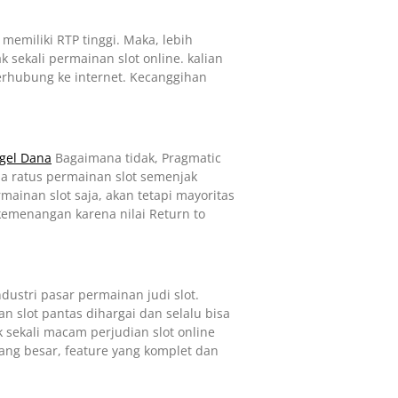
memiliki RTP tinggi. Maka, lebih
sekali permainan slot online. kalian
rhubung ke internet. Kecanggihan
gel Dana
Bagaimana tidak, Pragmatic
pa ratus permainan slot semenjak
ainan slot saja, akan tetapi mayoritas
kemenangan karena nilai Return to
dustri pasar permainan judi slot.
 slot pantas dihargai dan selalu bisa
 sekali macam perjudian slot online
yang besar, feature yang komplet dan