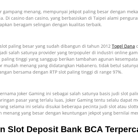
acor gampang menang, mempunyai jekpot paling besar dengan meka
a. Di casino dan casino, yang berbasiskan di Taipei alami pengur
apkan beragam selingan dengan kualitas terbaik.
slot paling besar yang sudah dibangun di tahun 2012
Togel Dana
d
adi salah satunya provider yang terpopuler di industri online g
ot paling tinggi yang sanggup berikan tambahan agunan kesempa
r mudah menang yang didatangkan Habanero, tidak betul satunya 
gan bersama dengan RTP slot paling tinggi di range 97%.
bernama Joker Gaming ini sebagai salah satunya basis judi slot pal
aringan pasar yang terlalu luas, Joker Gaming tentu selalu dapa
ng selama ini selalu disukai beberapa pecinta judi slot atau slotte
an menang yang besar dengan keuntungan jekpot yang bernilai m
n Slot Deposit Bank BCA Terperc