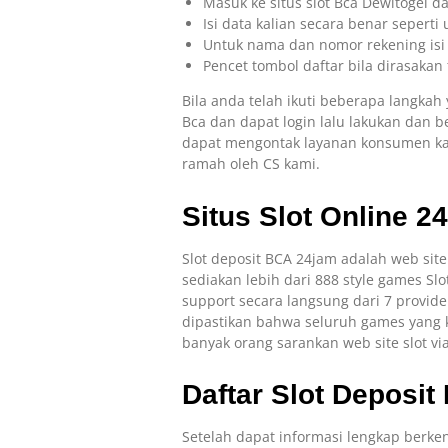
Masuk ke situs slot Bca Dewitogel da
Isi data kalian secara benar sepert
Untuk nama dan nomor rekening is
Pencet tombol daftar bila dirasakan 
Bila anda telah ikuti beberapa langkah 
Bca dan dapat login lalu lakukan dan b
dapat mengontak layanan konsumen kami
ramah oleh CS kami.
Situs Slot Online 
Slot deposit BCA 24jam adalah web site
sediakan lebih dari 888 style games S
support secara langsung dari 7 provider
dipastikan bahwa seluruh games yang kit
banyak orang sarankan web site slot via
Daftar Slot Deposi
Setelah dapat informasi lengkap berke