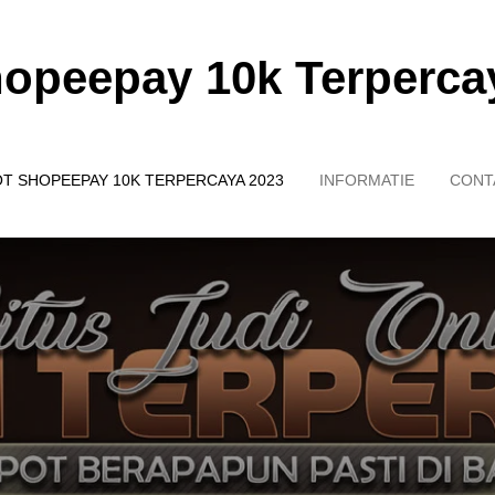
hopeepay 10k Terperca
T SHOPEEPAY 10K TERPERCAYA 2023
INFORMATIE
CONT