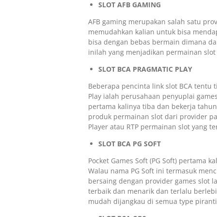
SLOT AFB GAMING
AFB gaming merupakan salah satu provid
memudahkan kalian untuk bisa mendapat
bisa dengan bebas bermain dimana da
inilah yang menjadikan permainan slo
SLOT BCA PRAGMATIC PLAY
Beberapa pencinta link slot BCA tentu 
Play ialah perusahaan penyuplai games
pertama kalinya tiba dan bekerja tahu
produk permainan slot dari provider p
Player atau RTP permainan slot yang ter
SLOT BCA PG SOFT
Pocket Games Soft (PG Soft) pertama ka
Walau nama PG Soft ini termasuk mencuk
bersaing dengan provider games slot l
terbaik dan menarik dan terlalu berle
mudah dijangkau di semua type piranti