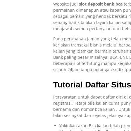
Website judi
slot deposit bank bca
ter
permainan dimanapun atau kapan pun. 
sebagai pemain yang hendak bersatu m
senang hati kita akan layani kalian sa
menjawab semua pertanyaan dari beb
Pada perubahan Jaman yang telah men
kerjakan transaksi bisnis melalui ber
kalian yang idamkan bermain taruhan s
Bank paling besar misalnya: BCA, BNI, 
beberapa slot terhitung mampu kerjaka
sejauh 24Jam tanpa potongan sedikitpu
Tutorial Daftar Sit
Persyaratan untuk dapat daftar diri di
registrasi. Tetapi bila kalian cuma pu
bernama dan nomor bca kalian . Untuk d
bikin sesingkat dan sejelas-jelasnya s
Yakinkan akun Bca kalian telah pre